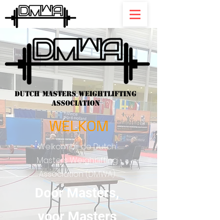
DUTCH MASTERS WEIGHTLIFTING
ASSOCIATION
WELKOM
Welkom bij de Dutch
Masters Weightlifting
Association (DMWA)
Door Masters,
voor Masters