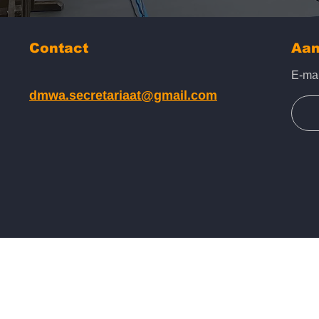
Contact
Aan
E-ma
dmwa.secretariaat@gmail.com