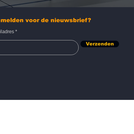
melden voor de nieuwsbrief?
iladres
Verzenden