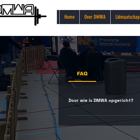
Home
Over DMWA
Lidmaatschap
FAQ
Door wie is DMWA opgericht?
DMWA is opgericht door e
onafhankelijke, zelfsturen